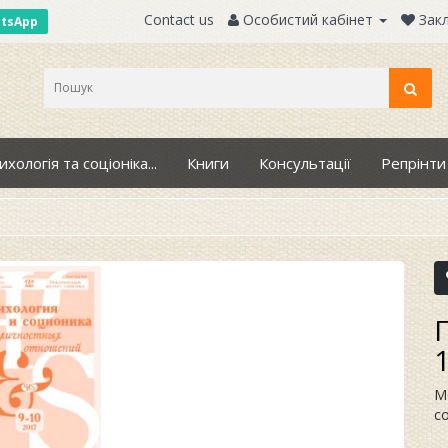
Contact us
Особистий кабінет
Закл
atsApp
ихологія та соціоніка...
Книги
Консультації
Репрінти
П
М
с