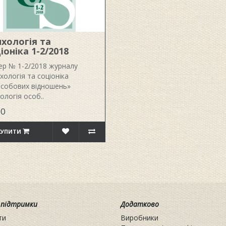
хологія та
іоніка 1-2/2018
р № 1-2/2018 журналу
хологія та соціоніка
собових відношень»
ологія особ..
00
КУПИТИ
 підтримки
Додатково
ти
Виробники