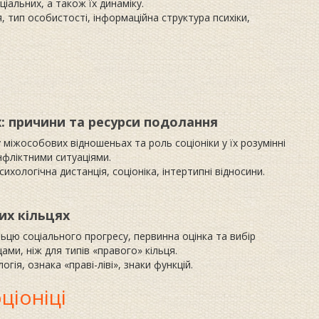
іальних, а також їх динаміку.
, тип особистості, інформаційна структура психіки,
х: причини та ресурси подолання
міжособових відношеньах та роль соціоніки у їх розумінні
нфліктними ситуаціями.
сихологічна дистанція, соціоніка, інтертипні відносини.
их кільцях
ьцю соціального прогресу, первинна оцінка та вибір
ми, ніж для типів «правого» кільця.
огія, ознака «праві-ліві», знаки функцій.
ціоніці