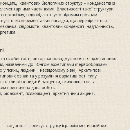
концепції квантових біологічних структур – конденсатів із
елементарними частинками. Властивості такої структури,
о організму, відповідають усім відомим проявам
 існують експериментальні наслідки, що перевіряються.
механіка, свідомість, квантовий конденсат, надплинність,
ргетика.
ті
пів особистості, автор запроваджує поняття архетипових
ами, названими До. Юнгом архетипами (первообразами
у психіці людини її несвідомому рівні). Архетипові
типових ознак та у розуміння варіативності типу
ють три різновиди: біоакценти, психоакценти та
ким присвячена дана робота.
п, біоакцент, психоакцент, архетипічний акцент,
— соціоніка — описує струнку ієрархію мотиваційних