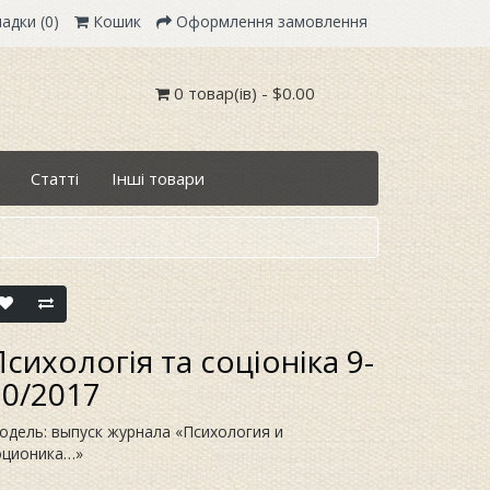
адки (0)
Кошик
Оформлення замовлення
0 товар(ів) - $0.00
Статті
Інші товари
сихологія та соціоніка 9-
10/2017
одель: выпуск журнала «Психология и
оционика…»