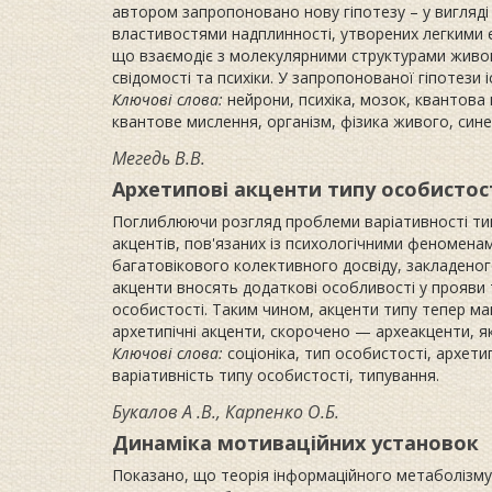
автором запропоновано нову гіпотезу – у вигляді 
властивостями надплинності, утворених легкими 
що взаємодіє з молекулярними структурами живог
свідомості та психіки. У запропонованої гіпотези
Ключові слова:
нейрони, психіка, мозок, квантова 
квантове мислення, організм, фізика живого, сине
Мегедь В.В.
Архетипові акценти типу особистос
Поглиблюючи розгляд проблеми варіативності ти
акцентів, пов'язаних із психологічними феномен
багатовікового колективного досвіду, закладеного 
акценти вносять додаткові особливості у прояви 
особистості. Таким чином, акценти типу тепер ма
архетипічні акценти, скорочено — археакценти, я
Ключові слова:
соціоніка, тип особистості, архети
варіативність типу особистості, типування.
Букалов А .В., Карпенко О.Б.
Динаміка мотиваційних установок
Показано, що теорія інформаційного метаболізму 