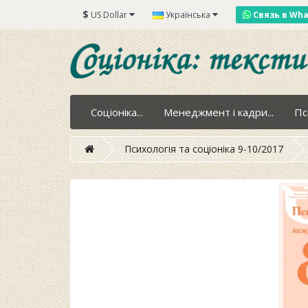
$
US Dollar
Українська
Связь в Wh
Соціоніка...
Менеджмент і кадри...
Пс
Психологія та соціоніка 9-10/2017