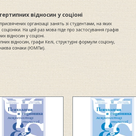
тертипних відносин у соціоні
 присвячених організації занять зі студентами, на яких
оціоніки. На цей раз мова піде про застосування графів
их відносин у соціоні.
пних відносин, графи Келі, структурні формули соціону,
наєва ознаки (ЮМПи).