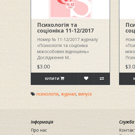
Психологія та
Пси
соціоніка 11-12/2017
соц
Номер № 11-12/2017 журналу
Номе
«Психологія та соціоніка
«Пси
міжособових відношень»
міжо
Дослідження М..
Псих
$3.00
$3.
КУПИТИ
психологія
,
журнал
,
випуск
Інформація
Служба
Про нас
Контак