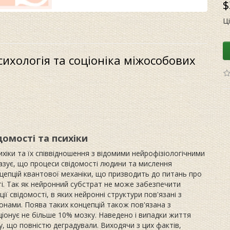
$
Ц
ихологія та соціоніка міжособових
омості та психіки
хіки та їх співвідношення з відомими нейрофізіологічними
азує, що процеси свідомості людини та мислення
цепцій квантової механіки, що призводить до питань про
ті. Так як нейронний субстрат не може забезпечити
ї свідомості, в яких нейронні структури пов'язані з
онами. Поява таких концепцій також пов'язана з
ціонує не більше 10% мозку. Наведено і випадки життя
 що повністю деградували. Виходячи з цих фактів,