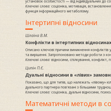
установок особистості — від індивідуальних до соц
Ключові слова:
соціоніка, мотивація, встановлення
функція інформаційного метаболізму.
Інтертипні відносини
Шлаїна В.М.
Конфлікти в інтертипних відносина
Описано ключові причини виникнення конфліктів у 
та вирішенні. Запропоновано методи роботи з ко
Ключові слова:
відносини, спілкування, конфлікт, п
Ципін П.Є.
Дуальні відносини в «лівих» замовн
Показано, що для типів, що належать «лівому» кіл
дуального партнера пов'язані з більшими трудноща
Ключові слова:
соціоніка, дуальні відносини, психол
Математичні методи в со