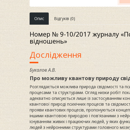
Опис
Відгуків (0)
Номер № 9-10/2017 журналу «Пс
відношень»
Дослідження
Букалов А.В.
Про можливу квантову природу свід
Розглядається можлива природа свідомості та пси
процесами та структурами. Огляд низки робіт пок
адекватно описуються лише із застосуванням кон
квантової природі психічних процесів та свідомос
прояви квантових процесів, пропонуються концепці
іншими квантовою природою і пов'язаними з нейр
існуванням живих і працюючих людей, у яких функ
людей з нейронними структурами головного мозку,