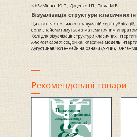
< h5>Мінаєв Ю.П., Даценко І.П., Пінда М.В.
Візуалізація структури класичних ін
Ця стаття є восьмою в задуманій серії публікацій,
вони знайомитимуться з математичним апаратом с
Келі для візуалізації структури класичних інтертипн
Ключові слова:
соціоніка, класична модель інтерти
Аугустинавічюте−Рейніна ознаки (АРПи), Юнга−Мі
Рекомендовані товари