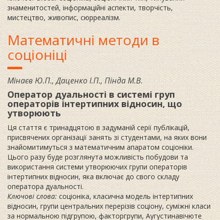
знаменитостей, інформаційні аспекти, творчість,
мистецтво, живопис, сюрреалізм.
Математичні методи в
соціоніці
Мінаєв Ю.П., Даценко І.П., Пінда М.В.
Оператор дуальності в системі груп
операторів інтертипних відносин, що
утворюють
Ця стаття є тринадцятою в задуманій серії публікацій,
присвячених організації занять зі студентами, на яких вони
знайомитимуться з математичним апаратом соціоніки.
Цього разу буде розглянута можливість побудови та
використання системи утворюючих групи операторів
інтертипних відносин, яка включає до свого складу
оператора дуальності.
Ключові слова:
соціоніка, класична модель інтертипних
відносин, групи центральних перерізів соціону, суміжні класи
за нормальною підгрупою, факторгрупи, Аугустинавічюте