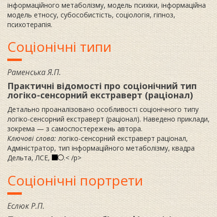
інформаційного метаболізму, модель психіки, інформаційна
модель етносу, субособистість, соціологія, гіпноз,
психотерапія.
Соціонічні типи
Раменська Я.П.
Практичні відомості про соціонічний тип
логіко-сенсорний екстраверт (раціонал)
Детально проаналізовано особливості соціонічного типу
логіко-сенсорний екстраверт (раціонал). Наведено приклади,
зокрема — з самоспостережень автора.
Ключові слова:
логіко-сенсорний екстраверт раціонал,
Адміністратор, тип інформаційного метаболізму, квадра
Дельта, ЛСЕ,
.< /p>
PS
Соціонічні портрети
Еслюк Р.П.