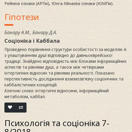
Рейніна ознаки (АРПи), Юнга-Мінаєва ознаки (ЮМПи).
Гіпотези
Банару А.М., Банару Д.А.
Соціоніка і Каббала
Проведено порівняння структури особистості за моделлю А
з улаштуванням душі відповідно до давньоєврейської
традиції. Знайдено відповідність між блоками інформаційних
аспектів та рівнями душі, а також між четвірками
інтертипних відносин та рівнями реальності. Показано
перспективність дослідження взаємозв'язку соціонічних та
каббалістичних концепцій.
Ключові слова:
інтертипні відносини, інформаційний
метаболізм, каббал.
Психологія та соціоніка 7-
8/2018