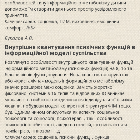
особливостей типу інформаційного метаболізму дитини
допоможе їм створити для нього простір усвідомленого
прийняття.
Ключові слова:
соціоніка, ТИМ, виховання, емоційний
комфорт. /h3>
Букалов А.В.
Внутрішнє квантування психічних функцій в
інформаційної моделі суспільства
Розглянуто особливості внутрішнього квантування функцій
інформаційного метаболізму (психічних функцій) на 8, 16 та
більше рівнів функціонування. Нова квантова «шарувата»
або «кристалічна» модель інформаційного метаболізму
значно розширює межі соціоніки. Замість жорсткої
фіксованої системи з 16 типів та відповідних ІО виникає
можливість глибокого моделювання індивідуальної психіки
людини, побудови моделі конкретної структури ФІМ тощо.
буд. Єдиним чином описуються як аспекти соціальної
психології та соціології, психотерапії, так і особливості
психології особистості, аж до патологій, що вивчаються
психіатрією, гіпнозом і т.д.
Ключові слова:
соціоніка, психічні функції, функції