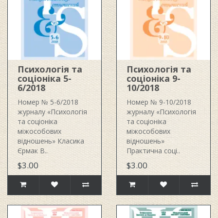
Психологія та
Психологія та
соціоніка 5-
соціоніка 9-
6/2018
10/2018
Номер № 5-6/2018
Номер № 9-10/2018
журналу «Психологія
журналу «Психологія
та соціоніка
та соціоніка
міжособових
міжособових
відношень» Класика
відношень»
Єрмак В..
Практична соці..
$3.00
$3.00