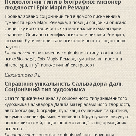
Психологічні типи в біографіях: місіонер
людяності Еріх Марія Ремарк
Проаналізовано соціонічний тип відомого письменника-
гуманіста Еріха Марії Ремарка, з позицій соціоніки описано
специфіку його творчості, яка має важливе гуманітарне
значення. Описано специфіку психологічних ідей Ремарка,
що може бути використане психологічною та соціонічною
наукою.
Ключові слова:
визначення соціонічного типу, соціонічні
психобіографії, Еріх Марія Ремарк, гуманізм, антивоєнна
література, інтуїтивно-етичний екстраверт.
Шахматова Я.І.
Справжня унікальність Сальвадора Далі.
Соціонічний тип художника
Стаття присвячена аналізу соціонічного типу знаменитого
художника Сальвадора Далі за матеріалами його творчості,
автобіографій, біографій, публікацій сучасників та критиків,
документальних фільмів. Наведено обґрунтування висунутої
версії з дихотомій, соціонічної мотивації та інформаційних
аспектів.
Ключові слова:
соціоніка, соціонічний тип, типування